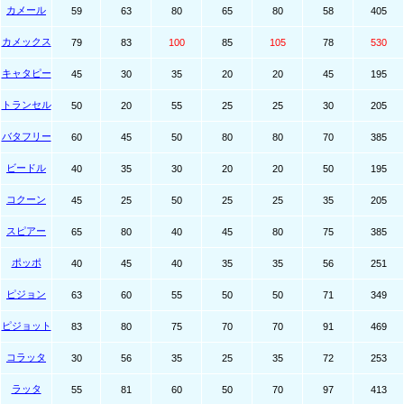
カメール
59
63
80
65
80
58
405
カメックス
79
83
100
85
105
78
530
キャタピー
45
30
35
20
20
45
195
トランセル
50
20
55
25
25
30
205
バタフリー
60
45
50
80
80
70
385
ビードル
40
35
30
20
20
50
195
コクーン
45
25
50
25
25
35
205
スピアー
65
80
40
45
80
75
385
ポッポ
40
45
40
35
35
56
251
ピジョン
63
60
55
50
50
71
349
ピジョット
83
80
75
70
70
91
469
コラッタ
30
56
35
25
35
72
253
ラッタ
55
81
60
50
70
97
413