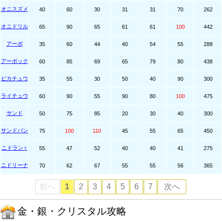
オニスズメ
40
60
30
31
31
70
262
オニドリル
65
90
65
61
61
100
442
アーボ
35
60
44
40
54
55
288
アーボック
60
85
69
65
79
80
438
ピカチュウ
35
55
30
50
40
90
300
ライチュウ
60
90
55
90
80
100
475
サンド
50
75
85
20
30
40
300
サンドパン
75
100
110
45
55
65
450
ニドラン♀
55
47
52
40
40
41
275
ニドリーナ
70
62
67
55
55
56
365
前へ
1
2
3
4
5
6
7
次へ
金・銀・クリスタル攻略