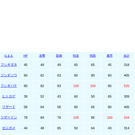
なまえ
HP
攻撃
防御
特攻
特防
素早
合計
フシギダネ
45
49
49
65
65
45
318
フシギソウ
60
62
63
80
80
60
405
フシギバナ
80
82
83
100
100
80
525
ヒトカゲ
39
52
43
60
50
65
309
リザード
58
64
58
80
65
80
405
リザードン
78
84
78
109
85
100
534
ゼニガメ
44
48
65
50
64
43
314