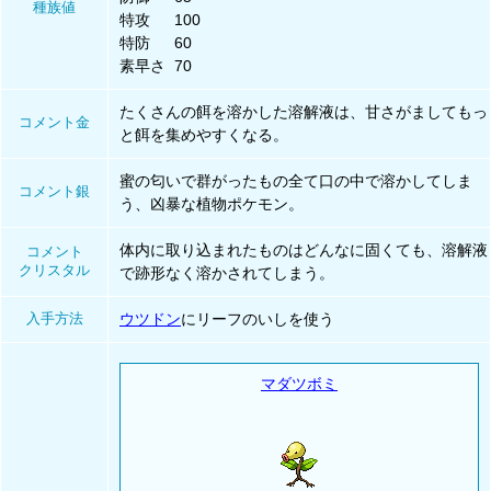
種族値
特攻
100
特防
60
素早さ
70
たくさんの餌を溶かした溶解液は、甘さがましてもっ
コメント金
と餌を集めやすくなる。
蜜の匂いで群がったもの全て口の中で溶かしてしま
コメント銀
う、凶暴な植物ポケモン。
体内に取り込まれたものはどんなに固くても、溶解液
コメント
クリスタル
で跡形なく溶かされてしまう。
入手方法
ウツドン
にリーフのいしを使う
マダツボミ