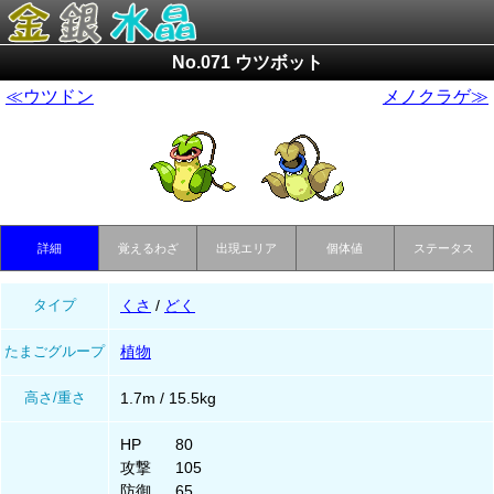
No.071 ウツボット
≪ウツドン
メノクラゲ≫
詳細
覚えるわざ
出現エリア
個体値
ステータス
タイプ
くさ
/
どく
たまごグループ
植物
高さ/重さ
1.7m / 15.5kg
HP
80
攻撃
105
防御
65