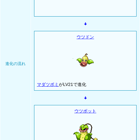
ウツドン
進化の流れ
マダツボミ
がLV21で進化
ウツボット