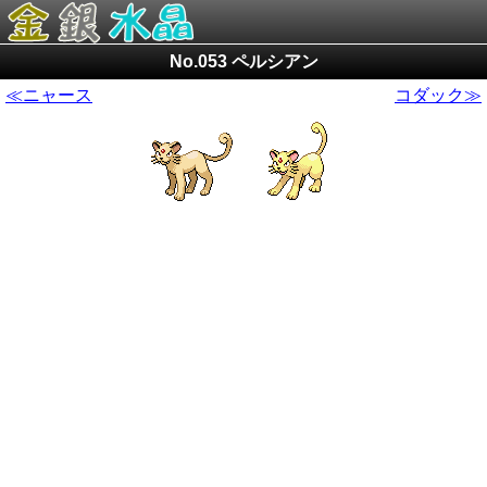
No.053 ペルシアン
≪ニャース
コダック≫