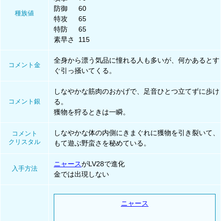
防御
60
種族値
特攻
65
特防
65
素早さ
115
全身から漂う気品に憧れる人も多いが、何かあるとす
コメント金
ぐ引っ掻いてくる。
しなやかな筋肉のおかげで、足音ひとつ立てずに歩け
コメント銀
る。
獲物を狩るときは一瞬。
しなやかな体の内側にきまぐれに獲物を引き裂いて、
コメント
クリスタル
もて遊ぶ野蛮さを秘めている。
ニャース
がLV28で進化
入手方法
金では出現しない
ニャース