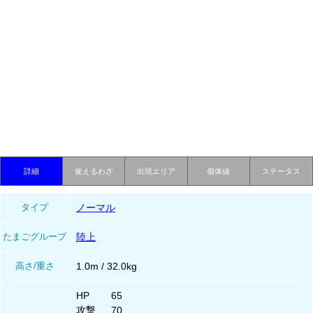
詳細
覚えるわざ
出現エリア
個体値
ステータス
タイプ
ノーマル
たまごグループ
陸上
高さ/重さ
1.0m / 32.0kg
HP
65
攻撃
70