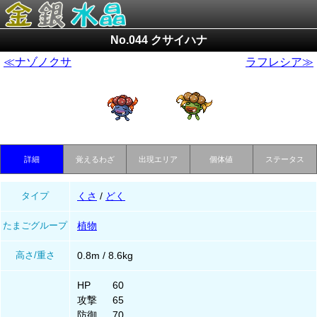
No.044 クサイハナ
≪ナゾノクサ
ラフレシア≫
詳細
覚えるわざ
出現エリア
個体値
ステータス
タイプ
くさ
/
どく
たまごグループ
植物
高さ/重さ
0.8m / 8.6kg
HP
60
攻撃
65
防御
70