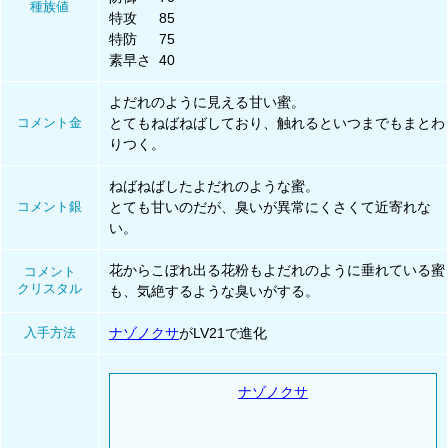
種族値
特攻
85
特防
75
素早さ
40
よだれのように見える甘い蜜。
コメント金
とてもねばねばしており、触れるといつまでもまとわ
りつく。
ねばねばしたよだれのような蜜。
コメント銀
とても甘いのだが、臭いが異常にくさくて近寄れな
い。
花からこぼれ出る花粉もよだれのように垂れている蜜
コメント
クリスタル
も、気絶するような臭いがする。
入手方法
ナゾノクサ
がLV21で進化
ナゾノクサ