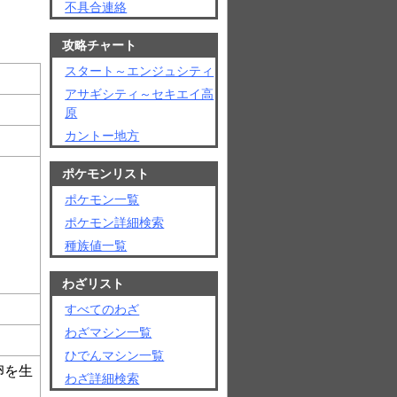
不具合連絡
攻略チャート
スタート～エンジュシティ
アサギシティ～セキエイ高
原
カントー地方
ポケモンリスト
ポケモン一覧
ポケモン詳細検索
種族値一覧
わざリスト
すべてのわざ
わざマシン一覧
。
ひでんマシン一覧
卵を生
わざ詳細検索