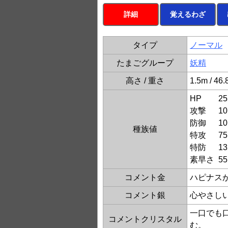
詳細
覚えるわざ
タイプ
ノーマル
たまごグループ
妖精
高さ / 重さ
1.5m / 46.
HP
25
攻撃
10
防御
10
種族値
特攻
75
特防
13
素早さ
55
コメント金
ハピナス
コメント銀
心やさし
一口でも
コメントクリスタル
む。