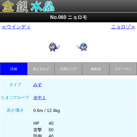
No.060 ニョロモ
≪ウインディ
ニョロゾ≫
詳細
覚えるわざ
出現エリア
個体値
ステータス
タイプ
みず
たまごグループ
水中１
高さ/重さ
0.6m / 12.4kg
HP
40
攻撃
50
防御
40