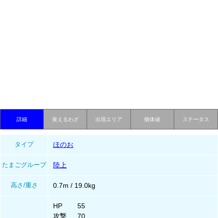
詳細
覚えるわざ
出現エリア
個体値
ステータス
タイプ
ほのお
たまごグループ
陸上
高さ/重さ
0.7m / 19.0kg
HP
55
攻撃
70