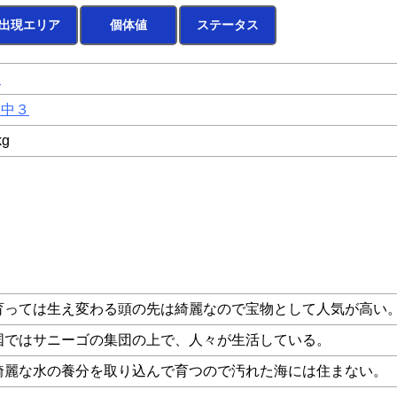
出現エリア
個体値
ステータス
わ
水中３
kg
育っては生え変わる頭の先は綺麗なので宝物として人気が高い
国ではサニーゴの集団の上で、人々が生活している。
綺麗な水の養分を取り込んで育つので汚れた海には住まない。