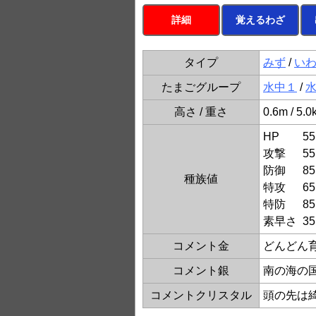
詳細
覚えるわざ
タイプ
みず
/
い
たまごグループ
水中１
/
高さ / 重さ
0.6m / 5.0
HP
55
攻撃
55
防御
85
種族値
特攻
65
特防
85
素早さ
35
コメント金
どんどん
コメント銀
南の海の
コメントクリスタル
頭の先は