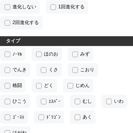
進化しない
1回進化する
2回進化する
タイプ
ほのお
みず
ﾉｰﾏﾙ
でんき
くさ
こおり
格闘
どく
じめん
ひこう
むし
いわ
ｴｽﾊﾟｰ
あく
ｺﾞｰｽﾄ
ﾄﾞﾗｺﾞﾝ
はがね