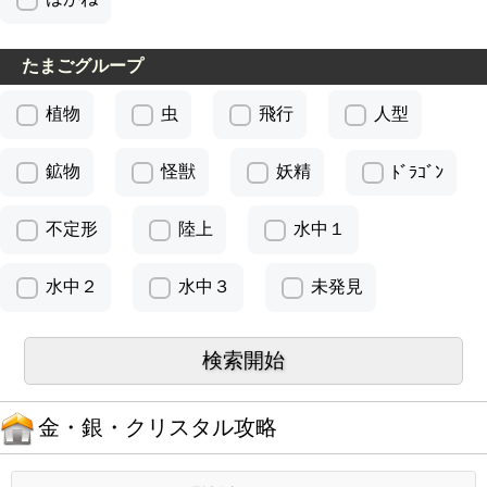
たまごグループ
植物
虫
飛行
人型
鉱物
怪獣
妖精
ﾄﾞﾗｺﾞﾝ
不定形
陸上
水中１
水中２
水中３
未発見
金・銀・クリスタル攻略