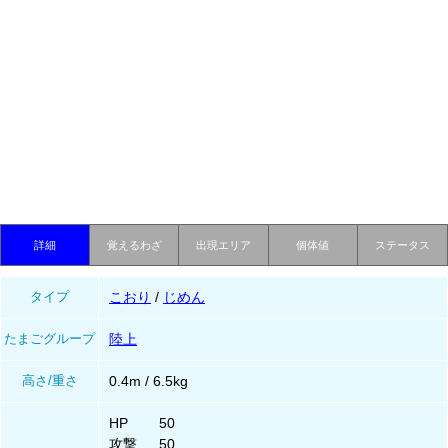
詳細
覚えるわざ
出現エリア
個体値
ステータス
タイプ
こおり
/
じめん
たまごグループ
陸上
高さ/重さ
0.4m / 6.5kg
HP
50
攻撃
50