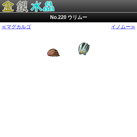
No.220 ウリムー
≪マグカルゴ
イノムー≫