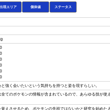
出現エリア
個体値
ステータス
kg
0
0
0
0
0
0
心と強く会いたいという気持ちを持つと姿を現すらしい。
は全てのポケモンの情報が含まれているので、あらゆる技が使
を覚えさせるため、ポケモンの先祖ではないかと研究を始めた