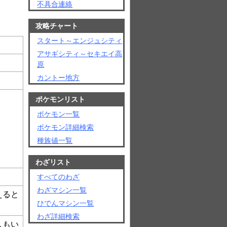
不具合連絡
攻略チャート
スタート～エンジュシティ
アサギシティ～セキエイ高
原
カントー地方
ポケモンリスト
ポケモン一覧
ポケモン詳細検索
種族値一覧
わざリスト
すべてのわざ
わざマシン一覧
えると
ひでんマシン一覧
わざ詳細検索
人もい