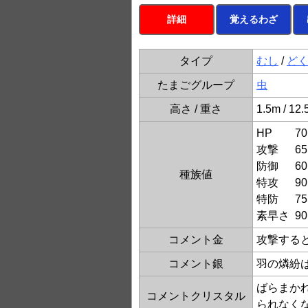
詳細
覚えるわざ
タイプ
むし
/
ど
たまごグループ
虫
高さ / 重さ
1.5m / 12.
HP
70
攻撃
65
防御
60
種族値
特攻
90
特防
75
素早さ
90
コメント金
攻撃する
コメント銀
羽の燐紛
ばらまか
コメントクリスタル
られなく