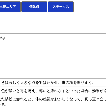
出現エリア
個体値
ステータス
く
5kg
ときは激しく大きな羽を羽ばたかせ、毒の粉を振りまく。
は色が濃いと毒を与え、薄いと痺れさすといった具合に効果が
れた燐紛に触れると、体の感覚がおかしくなって、真っ直ぐ立
なる。