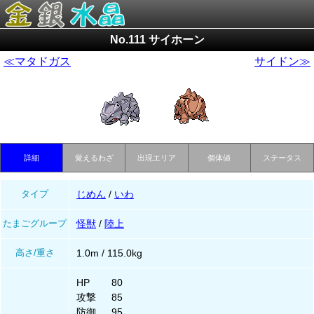
No.111 サイホーン
≪マタドガス
サイドン≫
詳細
覚えるわざ
出現エリア
個体値
ステータス
タイプ
じめん
/
いわ
たまごグループ
怪獣
/
陸上
高さ/重さ
1.0m / 115.0kg
HP
80
攻撃
85
防御
95