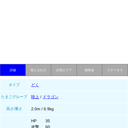
詳細
覚えるわざ
出現エリア
個体値
ステータス
タイプ
どく
たまごグループ
陸上
/
ドラゴン
高さ/重さ
2.0m / 6.9kg
HP
35
攻撃
60