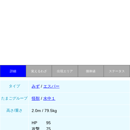
詳細
覚えるわざ
出現エリア
個体値
ステータス
タイプ
みず
/
エスパー
たまごグループ
怪獣
/
水中１
高さ/重さ
2.0m / 79.5kg
HP
95
攻撃
75