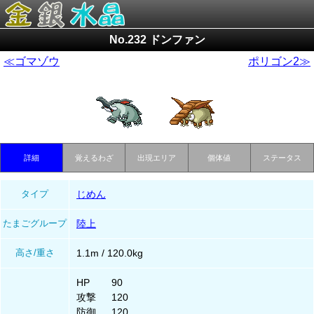
No.232 ドンファン
≪ゴマゾウ
ポリゴン2≫
詳細
覚えるわざ
出現エリア
個体値
ステータス
タイプ
じめん
たまごグループ
陸上
高さ/重さ
1.1m / 120.0kg
HP
90
攻撃
120
防御
120