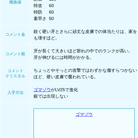
種族値
特攻
60
特防
60
素早さ
50
鋭く硬い牙とさらに頑丈な皮膚での体当たりは、家を
コメント金
も壊すほど。
牙が長くて大きいほど群れの中でのランクが高い。
コメント銀
牙が伸びるには時間がかかる。
ちょっとやそっとの攻撃ではわずかな傷すらつかない
コメント
クリスタル
ほど、硬い皮膚で覆われている。
ゴマゾウ
がLV25で進化
入手方法
銀では出現しない
ゴマゾウ