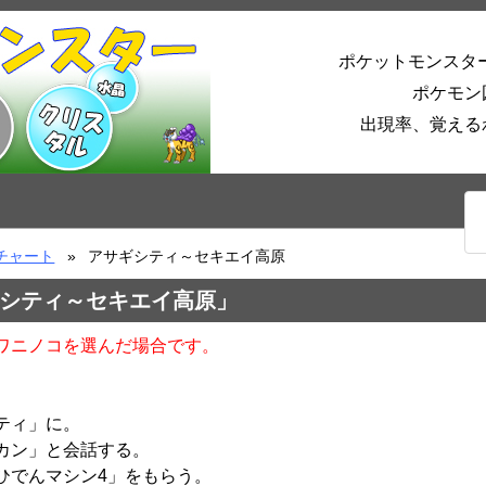
ポケットモンスタ
ポケモン
出現率、覚える
チャート
アサギシティ～セキエイ高原
シティ～セキエイ高原」
ワニノコを選んだ場合です。
ティ」に。
カン」と会話する。
ひでんマシン4」をもらう。