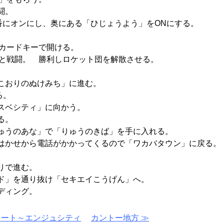
闘。
番にオンにし、奥にある「ひじょうよう」をONにする。
。
をカードキーで開ける。
団と戦闘。 勝利しロケット団を解散させる。
こおりのぬけみち」に進む。
る。
スベシティ」に向かう。
る。
ゅうのあな」で「りゅうのきば」を手に入れる。
はかせから電話がかかってくるので「ワカバタウン」に戻る。
りで進む。
ド」を通り抜け「セキエイこうげん」へ。
ディング。
タート～エンジュシティ
カントー地方 ≫