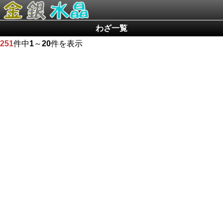
わざ一覧
251
件中
1
～
20
件を表示