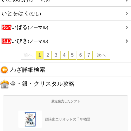
いとをはく
(むし)
いばる
技34
(ノーマル)
いびき
技13
(ノーマル)
前へ
1
2
3
4
5
6
7
次へ
わざ詳細検索
金・銀・クリスタル攻略
最近発売したソフト
冒険家エリオットの千年物語