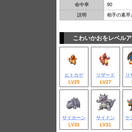
命中率
90
説明
相手の素早
こわいかおをレベルア
ヒトカゲ
リザード
リ
LV25
LV27
サイホーン
サイドン
ケ
LV31
LV31