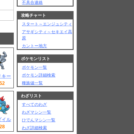
不具合連絡
攻略チャート
スタート～エンジュシティ
アサギシティ～セキエイ高
原
カントー地方
ポケモンリスト
ポケモン一覧
ポケモン詳細検索
リキー
種族値一覧
52
わざリスト
すべてのわざ
わざマシン一覧
ダイル
ひでんマシン一覧
28
わざ詳細検索