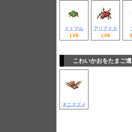
イトマル
アリアドス
LV6
LV6
こわいかおをたまご遺
オニスズメ