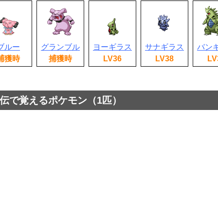
ブルー
グランブル
ヨーギラス
サナギラス
バン
捕獲時
捕獲時
LV36
LV38
LV
伝で覚えるポケモン（1匹）