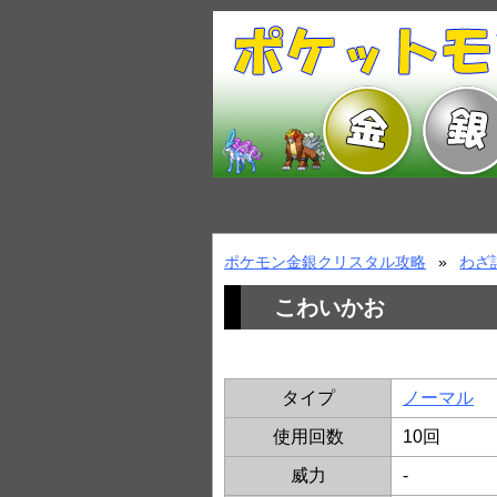
ポケモン金銀クリスタル攻略
わざ
こわいかお
タイプ
ノーマル
使用回数
10回
威力
-