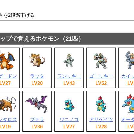
さを2段階下げる
ップで覚えるポケモン（21匹）
ザードン
ラッタ
ワンリキー
ゴーリキー
カイ
LV27
LV20
LV43
LV52
LV
ンタロス
プテラ
ワニノコ
アリゲイツ
オー
LV19
LV36
LV27
LV28
LV