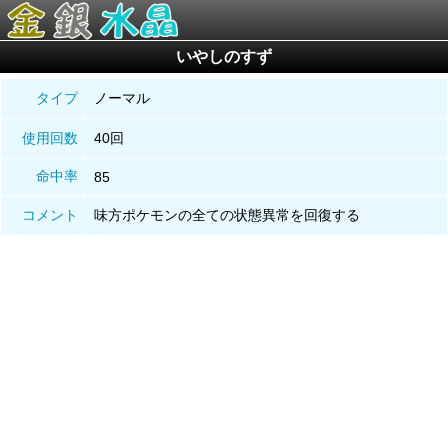
いやしのすず
タイプ
ノーマル
使用回数
40回
命中率
85
コメント
味方ポケモンの全ての状態異常を回復する