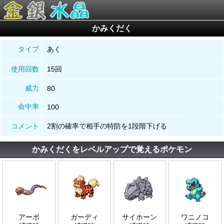
かみくだく
タイプ
あく
使用回数
15回
威力
80
命中率
100
コメント
2割の確率で相手の特防を1段階下げる
かみくだくをレベルアップで覚えるポケモン
アーボ
ガーディ
サイホーン
ワニノコ