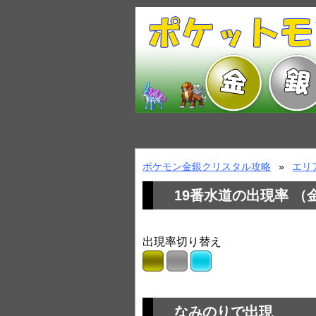
ポケモン金銀クリスタル攻略
エリ
19番水道の出現率 （
出現率切り替え
なみのりで出現