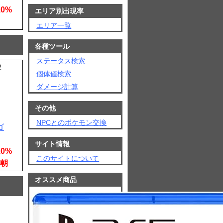
10%
エリア別出現率
エリア一覧
各種ツール
ステータス検索
2
個体値検索
ダメージ計算
その他
NPCとのポケモン交換
ゴ
サイト情報
10%
このサイトについて
朝
オススメ商品