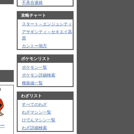
不具合連絡
攻略チャート
スタート～エンジュシティ
アサギシティ～セキエイ高
原
カントー地方
ポケモンリスト
ポケモン一覧
ポケモン詳細検索
種族値一覧
9
わざリスト
すべてのわざ
わざマシン一覧
ひでんマシン一覧
ー
わざ詳細検索