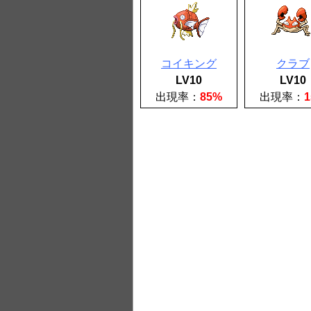
コイキング
クラブ
LV10
LV10
出現率：
85%
出現率：