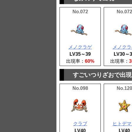
No.072
No.07
メノクラゲ
メノクラ
LV35～39
LV30～3
出現率：
60%
出現率：
すごいつりざおで出現
No.098
No.12
クラブ
ヒトデマ
LV40
LV40