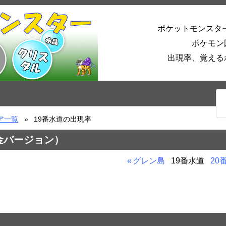
ポケットモンスタ
ポケモン
出現率、覚える
ア一覧
19番水道の出現率
金バージョン）
グレン島
19番水道
20