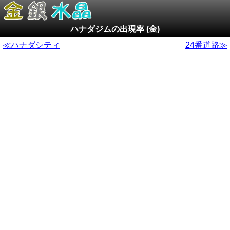
ハナダジムの出現率 (金)
≪ハナダシティ
24番道路≫