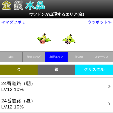
ウツドンが出現するエリア(金)
≪マダツボミ
ウツボット≫
詳細
覚えるわざ
出現エリア
個体値
ステータス
金
銀
クリスタル
24番道路（朝）
LV12 10%
24番道路（昼）
LV12 10%