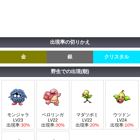
出現率の切りかえ
金
銀
クリスタル
野生での出現(朝)
モンジャラ
ベロリンガ
マダツボミ
ウツドン
LV23
LV22
LV22
LV24
出現率:
30%
出現率:
30%
出現率:
20%
出現率:
10%