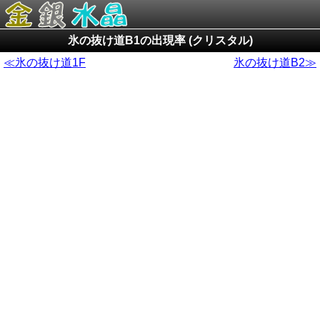
氷の抜け道B1の出現率 (クリスタル)
≪氷の抜け道1F
氷の抜け道B2≫