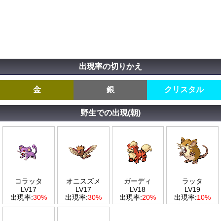
出現率の切りかえ
金
銀
クリスタル
野生での出現(朝)
コラッタ
オニスズメ
ガーディ
ラッタ
LV17
LV17
LV18
LV19
出現率:
30%
出現率:
30%
出現率:
20%
出現率:
10%