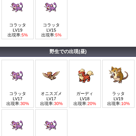
コラッタ
コラッタ
LV19
LV15
出現率:
5%
出現率:
5%
野生での出現(昼)
コラッタ
オニスズメ
ガーディ
ラッタ
LV17
LV17
LV18
LV19
出現率:
30%
出現率:
30%
出現率:
20%
出現率:
10%