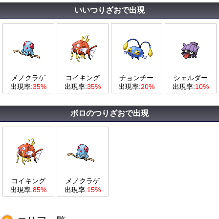
いいつりざおで出現
メノクラゲ
コイキング
チョンチー
シェルダー
出現率:
35%
出現率:
35%
出現率:
20%
出現率:
10%
ボロのつりざおで出現
コイキング
メノクラゲ
出現率:
85%
出現率:
15%