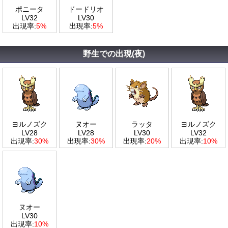
ポニータ
ドードリオ
LV32
LV30
出現率:
5%
出現率:
5%
野生での出現(夜)
ヨルノズク
ヌオー
ラッタ
ヨルノズク
LV28
LV28
LV30
LV32
出現率:
30%
出現率:
30%
出現率:
20%
出現率:
10%
ヌオー
LV30
出現率:
10%