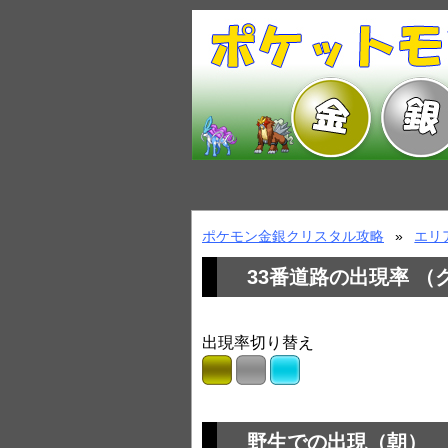
ポケモン金銀クリスタル攻略
エリ
33番道路の出現率 
出現率切り替え
野生での出現（朝）