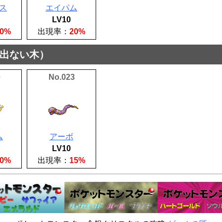
ス
エイパム
LV10
30%
出現率：
20%
出ない木）
0
No.023
ム
アーボ
LV10
20%
出現率：
15%