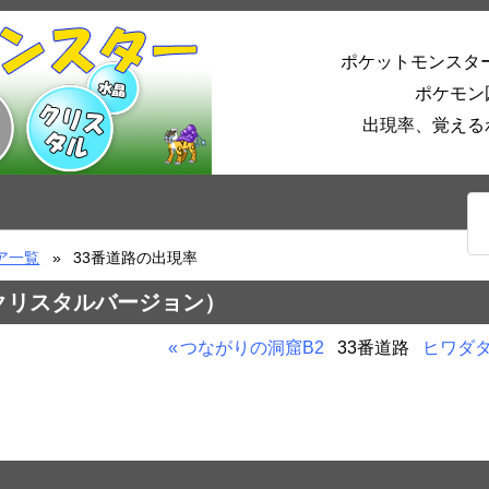
ポケットモンスタ
ポケモン
出現率、覚える
ア一覧
33番道路の出現率
（クリスタルバージョン）
つながりの洞窟B2
33番道路
ヒワダ