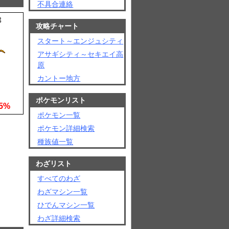
不具合連絡
3
攻略チャート
スタート～エンジュシティ
アサギシティ～セキエイ高
原
カントー地方
ポケモンリスト
5%
ポケモン一覧
ポケモン詳細検索
種族値一覧
わざリスト
すべてのわざ
わざマシン一覧
ひでんマシン一覧
わざ詳細検索