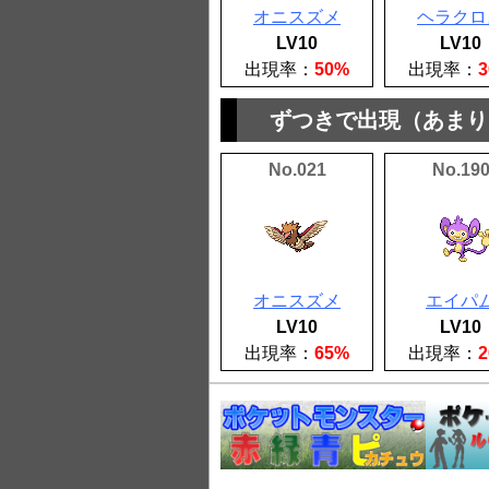
オニスズメ
ヘラクロ
LV10
LV10
出現率：
50%
出現率：
ずつきで出現（あまり
No.021
No.19
オニスズメ
エイパ
LV10
LV10
出現率：
65%
出現率：