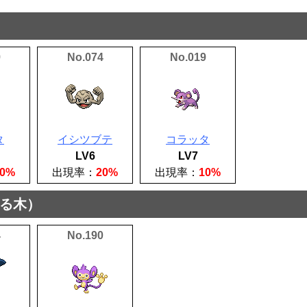
9
No.074
No.019
タ
イシツブテ
コラッタ
LV6
LV7
30%
出現率：
20%
出現率：
10%
る木）
4
No.190