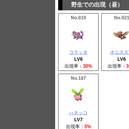
野生での出現（昼）
No.019
No.02
コラッタ
オニスズ
LV6
LV6
出現率：
30%
出現率：
No.187
ハネッコ
LV7
出現率：
5%