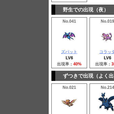
野生での出現（夜）
No.041
No.01
ズバット
コラッ
LV6
LV6
出現率：
40%
出現率：
ずつきで出現（よく出
No.021
No.21