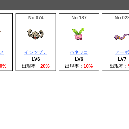
1
No.074
No.187
No.02
メ
イシツブテ
ハネッコ
アーボ
LV6
LV6
LV7
30%
出現率：
20%
出現率：
10%
出現率：