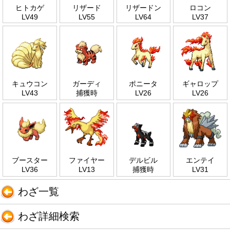
ヒトカゲ
リザード
リザードン
ロコン
LV49
LV55
LV64
LV37
キュウコン
ガーディ
ポニータ
ギャロップ
LV43
捕獲時
LV26
LV26
ブースター
ファイヤー
デルビル
エンテイ
LV36
LV13
捕獲時
LV31
わざ一覧
わざ詳細検索