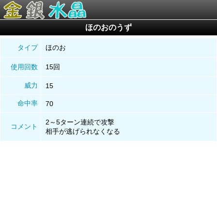
ほのおのうず
タイプ
ほのお
使用回数
15回
威力
15
命中率
70
2～5ターン連続で攻撃
コメント
相手が逃げられなくなる