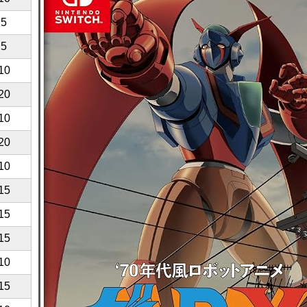
5
5
10
20
10
20
10
15
15
15
10
15