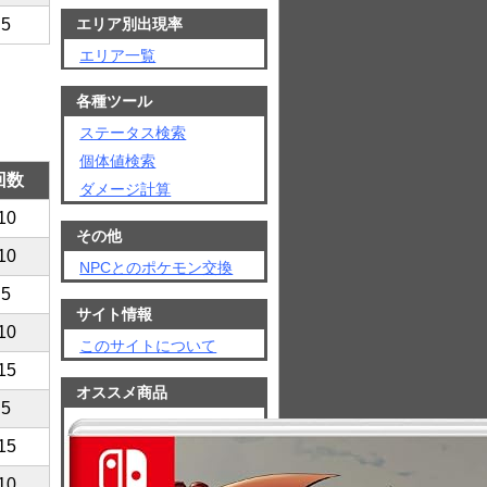
エリア別出現率
5
エリア一覧
各種ツール
ステータス検索
個体値検索
回数
ダメージ計算
10
その他
10
NPCとのポケモン交換
5
サイト情報
10
このサイトについて
15
オススメ商品
5
15
10