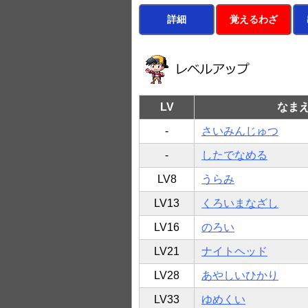
詳細
覚えるわざ
LV
なま
-
さいみんじゅつ
-
したでなめる
LV8
うらみ
LV13
くろいまなざし
LV16
のろい
LV21
ナイトヘッド
LV28
あやしいひかり
LV33
ゆめくい