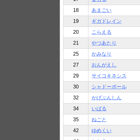
18
あまごい
19
ギガドレイン
20
こらえる
21
やつあたり
25
かみなり
27
おんがえし
29
サイコキネシス
30
シャドーボール
32
かげぶんしん
34
いばる
35
ねごと
42
ゆめくい