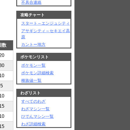
不具合連絡
攻略チャート
スタート～エンジュシティ
アサギシティ～セキエイ高
原
カントー地方
回数
20
ポケモンリスト
ポケモン一覧
30
ポケモン詳細検索
10
種族値一覧
5
わざリスト
10
すべてのわざ
15
わざマシン一覧
10
ひでんマシン一覧
わざ詳細検索
15