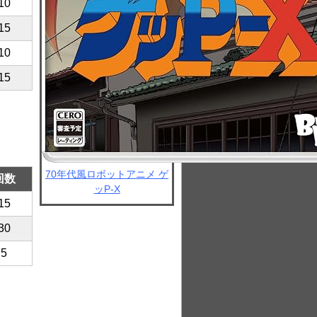
10
15
10
15
70年代風ロボットアニメ ゲ
回数
ッP-X
15
30
5