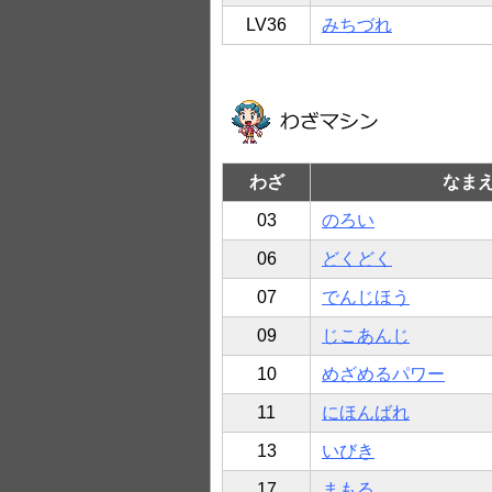
LV36
みちづれ
わざ
なま
03
のろい
06
どくどく
07
でんじほう
09
じこあんじ
10
めざめるパワー
11
にほんばれ
13
いびき
17
まもる