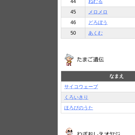
44
ねむる
45
メロメロ
46
どろぼう
50
あくむ
なまえ
サイコウェーブ
くろいきり
ほろびのうた