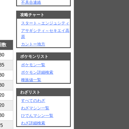
不具合連絡
攻略チャート
スタート～エンジュシティ
アサギシティ～セキエイ高
原
カントー地方
回数
30
ポケモンリスト
ポケモン一覧
35
ポケモン詳細検索
30
種族値一覧
30
わざリスト
20
すべてのわざ
20
わざマシン一覧
30
ひでんマシン一覧
わざ詳細検索
5