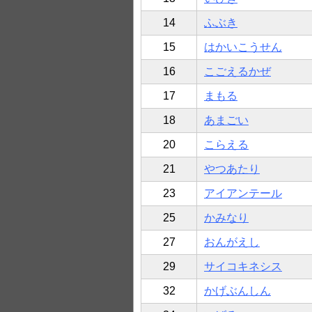
14
ふぶき
15
はかいこうせん
16
こごえるかぜ
17
まもる
18
あまごい
20
こらえる
21
やつあたり
23
アイアンテール
25
かみなり
27
おんがえし
29
サイコキネシス
32
かげぶんしん