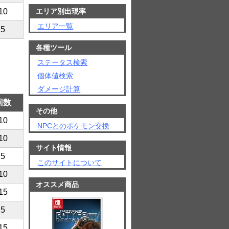
エリア別出現率
10
エリア一覧
5
各種ツール
ステータス検索
個体値検索
ダメージ計算
回数
その他
10
NPCとのポケモン交換
10
サイト情報
5
このサイトについて
10
オススメ商品
15
5
15