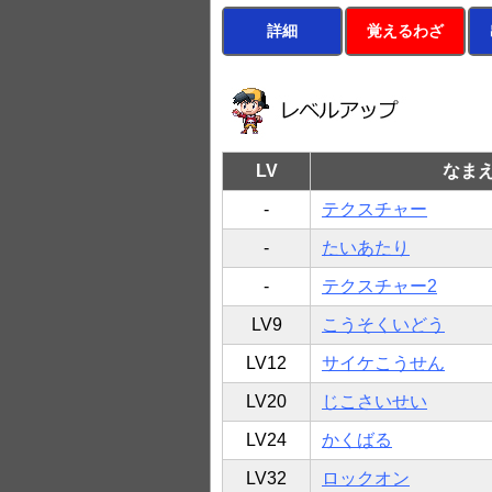
詳細
覚えるわざ
LV
なま
-
テクスチャー
-
たいあたり
-
テクスチャー2
LV9
こうそくいどう
LV12
サイケこうせん
LV20
じこさいせい
LV24
かくばる
LV32
ロックオン