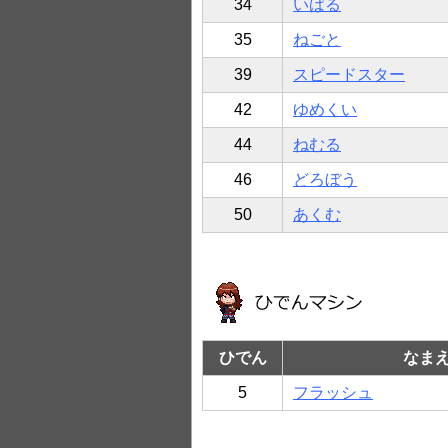
34
いばる
35
ねごと
39
スピードスター
42
ゆめくい
44
ねむる
46
どろぼう
50
あくむ
ひでん
なま
5
フラッシュ