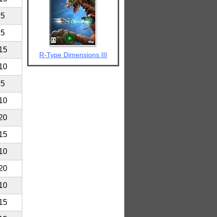
5
5
15
R-Type Dimensions III
10
5
10
20
15
10
20
10
15