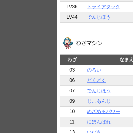
LV36
トライアタック
LV44
でんじほう
わざ
なま
03
のろい
06
どくどく
07
でんじほう
09
じこあんじ
10
めざめるパワー
11
にほんばれ
13
いびき