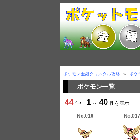
ポケモン金銀クリスタル攻略
ポケ
ポケモン一覧
44
1
40
件中
～
件を表示
No.016
No.01