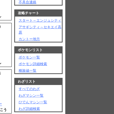
不具合連絡
攻略チャート
ル
スタート～エンジュシティ
9
アサギシティ～セキエイ高
原
カントー地方
ポケモンリスト
ポケモン一覧
ル
ポケモン詳細検索
種族値一覧
4
わざリスト
すべてのわざ
わざマシン一覧
ひでんマシン一覧
ー
わざ詳細検索
ひこう