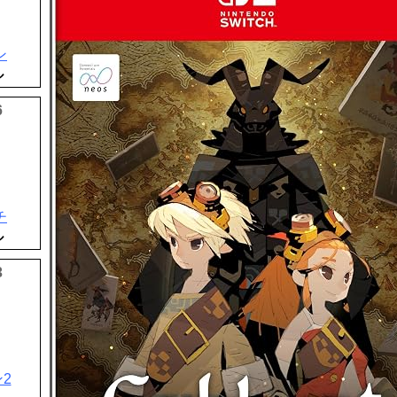
ン
ル
6
チ
ル
3
2