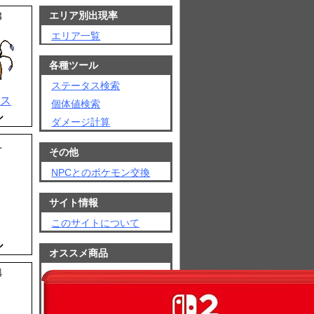
エリア別出現率
8
エリア一覧
各種ツール
ステータス検索
ス
個体値検索
ル
ダメージ計算
1
その他
NPCとのポケモン交換
サイト情報
このサイトについて
ル
オススメ商品
4