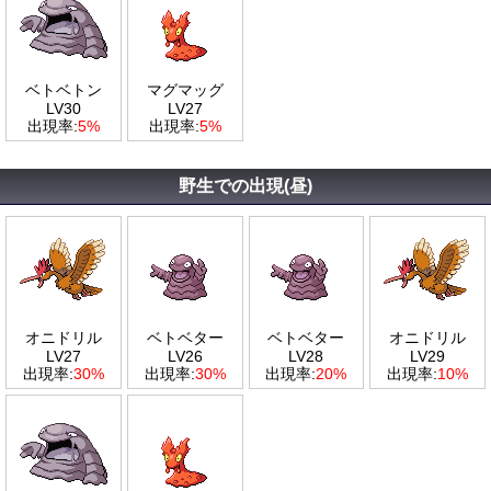
ベトベトン
マグマッグ
LV30
LV27
出現率:
5%
出現率:
5%
野生での出現(昼)
オニドリル
ベトベター
ベトベター
オニドリル
LV27
LV26
LV28
LV29
出現率:
30%
出現率:
30%
出現率:
20%
出現率:
10%