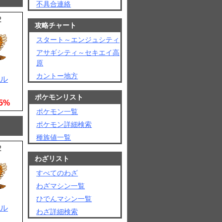
不具合連絡
2
攻略チャート
スタート～エンジュシティ
アサギシティ～セキエイ高
原
カントー地方
ル
ポケモンリスト
5%
ポケモン一覧
ポケモン詳細検索
種族値一覧
2
わざリスト
すべてのわざ
わざマシン一覧
ひでんマシン一覧
ル
わざ詳細検索