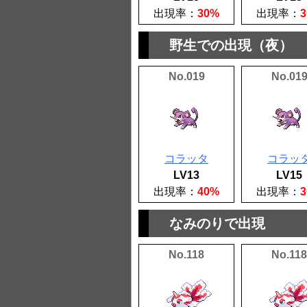
出現率：
30%
出現率：
野生での出現（夜）
No.019
No.01
コラッタ
コラッ
LV13
LV15
出現率：
40%
出現率：
なみのりで出現
No.118
No.118