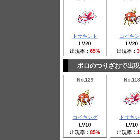
トサキント
コイキン
LV20
LV20
出現率：
65%
出現率：
ボロのつりざおで出現
No.129
No.118
コイキング
トサキン
LV10
LV10
出現率：
85%
出現率：