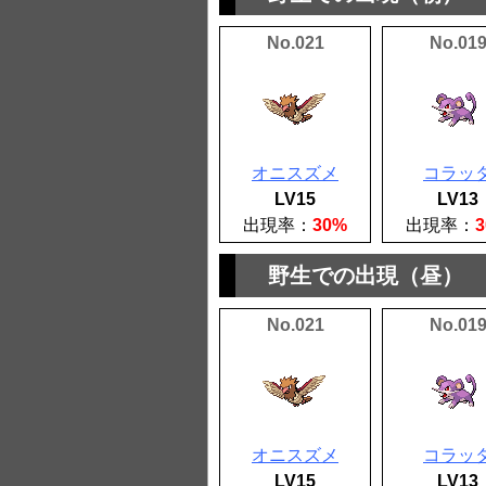
No.021
No.01
オニスズメ
コラッ
LV15
LV13
出現率：
30%
出現率：
野生での出現（昼）
No.021
No.01
オニスズメ
コラッ
LV15
LV13