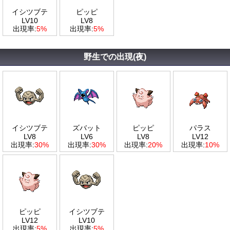
イシツブテ
ピッピ
LV10
LV8
出現率:
5%
出現率:
5%
野生での出現(夜)
イシツブテ
ズバット
ピッピ
パラス
LV8
LV6
LV8
LV12
出現率:
30%
出現率:
30%
出現率:
20%
出現率:
10%
ピッピ
イシツブテ
LV12
LV10
出現率:
5%
出現率:
5%