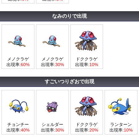
なみのりで出現
メノクラゲ
メノクラゲ
ドククラゲ
出現率:
60%
出現率:
30%
出現率:
10%
すごいつりざおで出現
チョンチー
シェルダー
ドククラゲ
ランターン
出現率:
40%
出現率:
30%
出現率:
20%
出現率:
10%