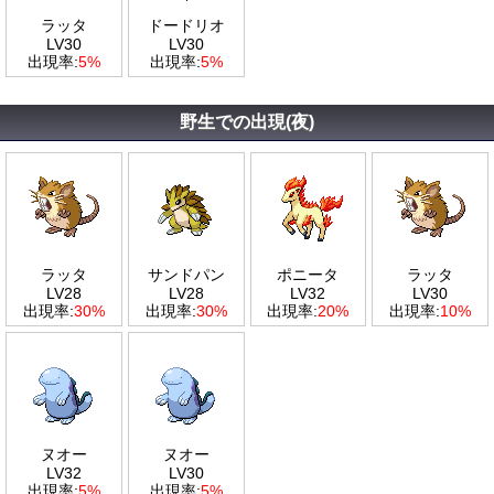
ラッタ
ドードリオ
LV30
LV30
出現率:
5%
出現率:
5%
野生での出現(夜)
ラッタ
サンドパン
ポニータ
ラッタ
LV28
LV28
LV32
LV30
出現率:
30%
出現率:
30%
出現率:
20%
出現率:
10%
ヌオー
ヌオー
LV32
LV30
出現率:
5%
出現率:
5%