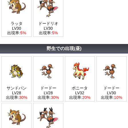
ラッタ
ドードリオ
LV30
LV30
出現率:
5%
出現率:
5%
野生での出現(昼)
サンドパン
ドードー
ポニータ
ドードー
LV28
LV28
LV32
LV30
出現率:
30%
出現率:
30%
出現率:
20%
出現率:
10%