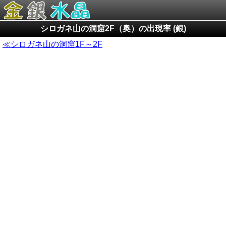
シロガネ山の洞窟2F（奥）の出現率 (銀)
≪シロガネ山の洞窟1F～2F