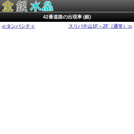
42番道路の出現率 (銀)
≪タンバシティ
スリバチ山1F～2F（通常）≫