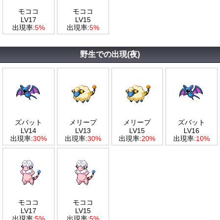
モココ
モココ
LV17
LV15
出現率:
5%
出現率:
5%
野生での出現(夜)
ズバット
メリープ
メリープ
ズバット
LV14
LV13
LV15
LV16
出現率:
30%
出現率:
30%
出現率:
20%
出現率:
10%
モココ
モココ
LV17
LV15
出現率:
5%
出現率:
5%