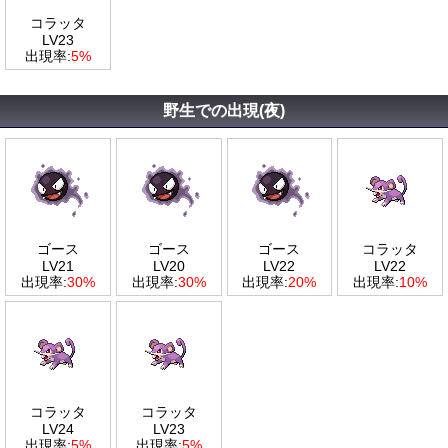
コラッタ
LV23
出現率:
5%
野生での出現(夜)
ゴース
ゴース
ゴース
コラッタ
LV21
LV20
LV22
LV22
出現率:
30%
出現率:
30%
出現率:
20%
出現率:
10%
コラッタ
コラッタ
LV24
LV23
出現率:
5%
出現率:
5%