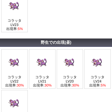
コラッタ
LV23
出現率:
5%
野生での出現(昼)
コラッタ
コラッタ
コラッタ
コラッタ
LV22
LV21
LV20
LV24
出現率:
30%
出現率:
30%
出現率:
30%
出現率:
5%