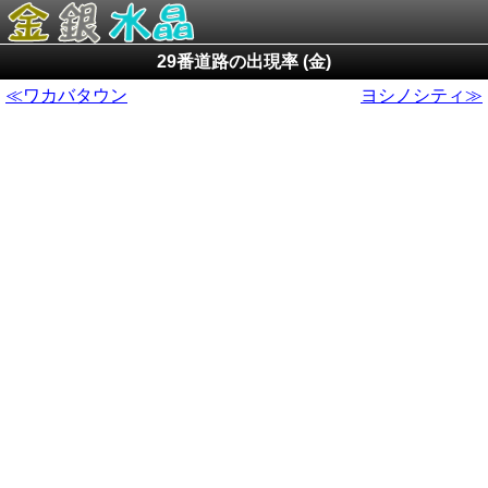
29番道路の出現率 (金)
≪ワカバタウン
ヨシノシティ≫