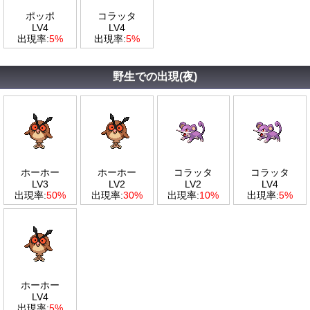
ポッポ
コラッタ
LV4
LV4
出現率:
5%
出現率:
5%
野生での出現(夜)
ホーホー
ホーホー
コラッタ
コラッタ
LV3
LV2
LV2
LV4
出現率:
50%
出現率:
30%
出現率:
10%
出現率:
5%
ホーホー
LV4
出現率:
5%