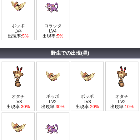
ポッポ
コラッタ
LV4
LV4
出現率:
5%
出現率:
5%
野生での出現(昼)
オタチ
ポッポ
ポッポ
オタチ
LV3
LV2
LV3
LV2
出現率:
30%
出現率:
30%
出現率:
20%
出現率:
10%