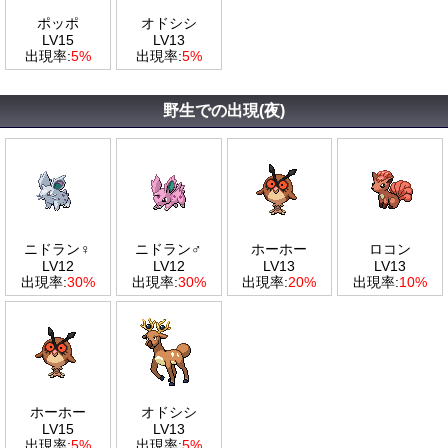
ポッポ
オドシシ
LV15
LV13
出現率:
5%
出現率:
5%
野生での出現(夜)
ニドラン♀
ニドラン♂
ホーホー
ロコン
LV12
LV12
LV13
LV13
出現率:
30%
出現率:
30%
出現率:
20%
出現率:
10%
ホーホー
オドシシ
LV15
LV13
出現率:
5%
出現率:
5%