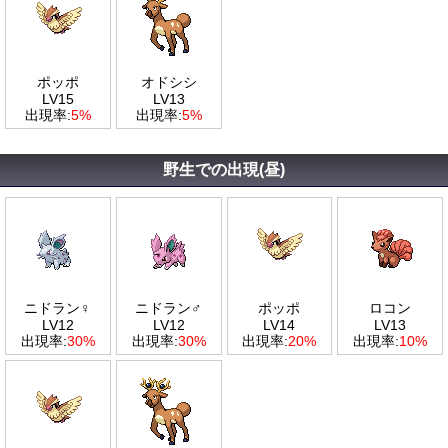
ポッポ
オドシシ
LV15
LV13
出現率:
5%
出現率:
5%
野生での出現(昼)
ニドラン♀
ニドラン♂
ポッポ
ロコン
LV12
LV12
LV14
LV13
出現率:
30%
出現率:
30%
出現率:
20%
出現率:
10%