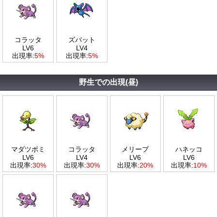
コラッタ
ズバット
LV6
LV4
出現率:
5%
出現率:
5%
野生での出現(昼)
マダツボミ
コラッタ
メリープ
ハネッコ
LV6
LV4
LV6
LV6
出現率:
30%
出現率:
30%
出現率:
20%
出現率:
10%