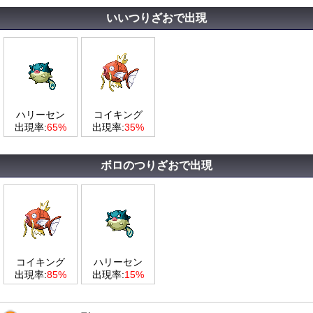
いいつりざおで出現
ハリーセン
コイキング
出現率:
65%
出現率:
35%
ボロのつりざおで出現
コイキング
ハリーセン
出現率:
85%
出現率:
15%