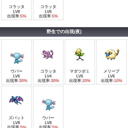
コラッタ
コラッタ
LV8
LV6
出現率:
5%
出現率:
5%
野生での出現(夜)
ウパー
コラッタ
マダツボミ
メリープ
LV6
LV4
LV6
LV6
出現率:
30%
出現率:
30%
出現率:
20%
出現率:
10%
ズバット
ウパー
LV8
LV8
出現率:
5%
出現率:
5%