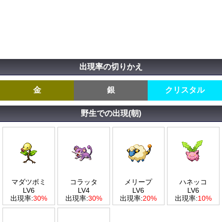
出現率の切りかえ
金
銀
クリスタル
野生での出現(朝)
マダツボミ
コラッタ
メリープ
ハネッコ
LV6
LV4
LV6
LV6
出現率:
30%
出現率:
30%
出現率:
20%
出現率:
10%