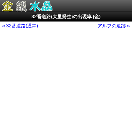
32番道路(大量発生)の出現率 (金)
≪32番道路(通常)
アルフの遺跡≫