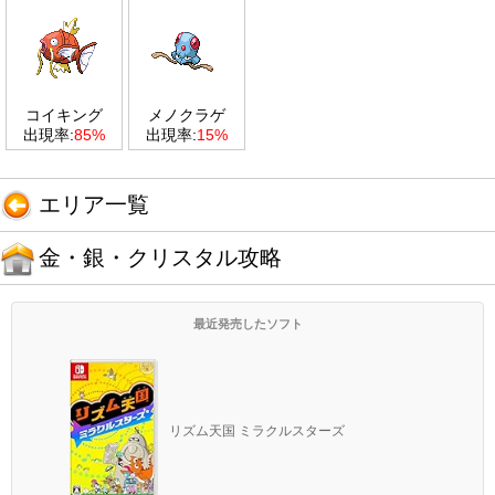
コイキング
メノクラゲ
出現率:
85%
出現率:
15%
エリア一覧
金・銀・クリスタル攻略
最近発売したソフト
リズム天国 ミラクルスターズ