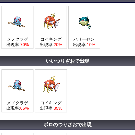
メノクラゲ
コイキング
ハリーセン
出現率:
70%
出現率:
20%
出現率:
10%
いいつりざおで出現
メノクラゲ
コイキング
出現率:
65%
出現率:
35%
ボロのつりざおで出現