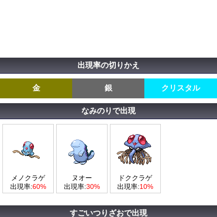
出現率の切りかえ
金
銀
クリスタル
なみのりで出現
メノクラゲ
ヌオー
ドククラゲ
出現率:
60%
出現率:
30%
出現率:
10%
すごいつりざおで出現