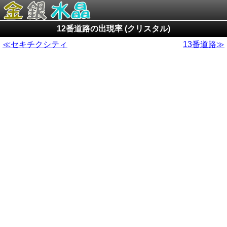
12番道路の出現率 (クリスタル)
≪セキチクシティ
13番道路≫