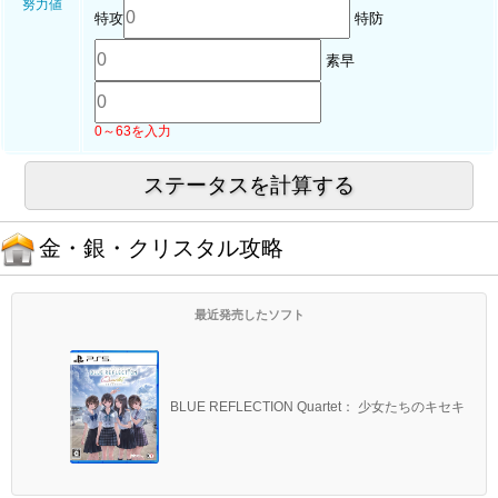
努力値
特攻
特防
素早
0～63を入力
金・銀・クリスタル攻略
最近発売したソフト
BLUE REFLECTION Quartet： 少女たちのキセキ