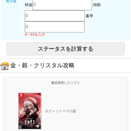
努力値
特攻
特防
素早
0～63を入力
金・銀・クリスタル攻略
最近発売したソフト
ヨグ＝ソトースの庭