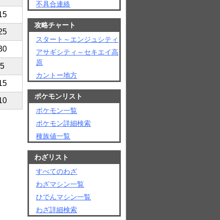
不具合連絡
15
攻略チャート
25
スタート～エンジュシティ
30
アサギシティ～セキエイ高
原
5
カントー地方
15
ポケモンリスト
10
ポケモン一覧
ポケモン詳細検索
種族値一覧
わざリスト
すべてのわざ
わざマシン一覧
ひでんマシン一覧
わざ詳細検索