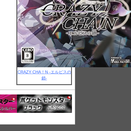
CRAZY CHA！N -エルピスの
鎖-