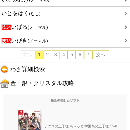
いとをはく
(むし)
いばる
技34
(ノーマル)
いびき
技13
(ノーマル)
前へ
1
2
3
4
5
6
7
次へ
わざ詳細検索
金・銀・クリスタル攻略
最近発売したソフト
テニスの王子様 も～っと 学園祭の王子様 ▽-40