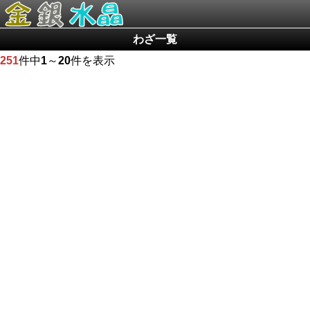
わざ一覧
251
件中
1
～
20
件を表示